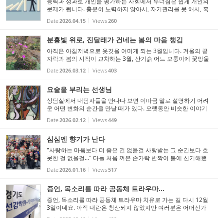
능력과 성과로 개인을 평가하는 사회에서 무너짐은 쉽게 개인의
문제가 됩니다. 충분히 노력하지 않아서, 자기관리를 못 해서, 혹
은 마음이 약해서라는 식입니다. 이러한 외부의 시선이 내면의 목
Date
2026.04.15
Views
260
소리로 자리 잡으면 혼자 있어도 긴장을 풀 수 없게 됩니다. ...
분홍빛 위로, 진달래가 건네는 봄의 마음 챙김
아직은 아침저녁으로 옷깃을 여미게 되는 3월입니다. 겨울의 끝
자락과 봄의 시작이 교차하는 3월, 산기슭 어느 모퉁이에 꽃망울
이 맺힌 진달래를 마주하면 마음 한구석이 애틋하게 뭉클해지곤
Date
2026.03.12
Views
403
합니다. 진달래의 꽃말은 '사랑의 기쁨'입니다. 여기서 ...
요술을 부리는 선생님
상담실에서 내담자들을 만나다 보면 이따금 말로 설명하기 어려
운 어떤 변화의 순간을 만날 때가 있다. 오랫동안 비슷한 이야기
를 반복하던 사람이 어느 날 갑자기 다른 숨으로 말을 꺼내는 순
Date
2026.02.12
Views
449
간이라든가, 아무리 애써도 움직이지 않던 마음이 아주 조금, 그
러...
심심엔 향기가 난다
"사랑하는 마음보다 더 좋은 건 없을걸 사랑받는 그 순간보다 흐
뭇한 걸 없을걸..." 다들 처음 껴본 손가락 반짝이 불에 신기해했
다. 이내 손뼉 치며 한목소리로 노래를 부른다. 휠체어를 탄 채 천
Date
2026.01.16
Views
517
천히 들어오는 노경선 선생님의 두 눈이 휘둥그레졌다. 불이 ...
증언, 목소리를 따라 공동체 트라우마...
증언, 목소리를 따라 공동체 트라우마 치유로 가는 길 다시 12월
3일이네요. 아직 내란은 청산되지 않았지만 여러분은 어떠신가
요? 아닌 밤에 놀라고 분노하며 잠 못 이루던, 거리에서 광장에서