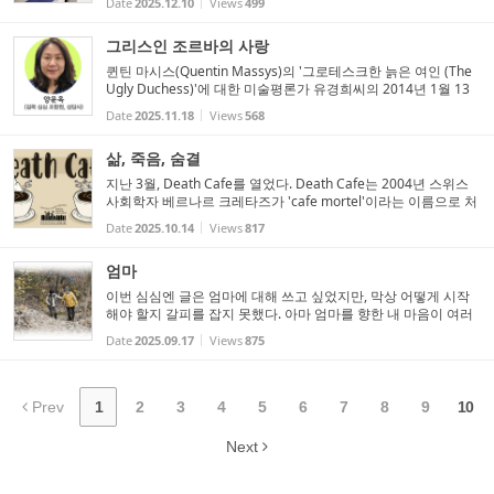
Date
2025.12.10
Views
499
봄을 되찾겠다고 소리치고 노래한 그 마음, 지금은 안녕하신가
요...
그리스인 조르바의 사랑
퀸틴 마시스(Quentin Massys)의 '그로테스크한 늙은 여인 (The
Ugly Duchess)'에 대한 미술평론가 유경희씨의 2014년 1월 13
일 경향신문에 실린 글입니다. 칼럼에서 유경희 평론가는 이 그림
Date
2025.11.18
Views
568
을 통해 '노년 여성에 대한 부정적인 시선'과 여성...
삶, 죽음, 숨결
지난 3월, Death Cafe를 열었다. Death Cafe는 2004년 스위스
사회학자 베르나르 크레타즈가 'cafe mortel'이라는 이름으로 처
음 시작했다. 영국 웹 개발자 존 언더우드가 크레타즈 작업에서
Date
2025.10.14
Views
817
영감을 받아 2011년 런던에서 Death Cafe라는 이름으로 웹...
엄마
이번 심심엔 글은 엄마에 대해 쓰고 싶었지만, 막상 어떻게 시작
해야 할지 갈피를 잡지 못했다. 아마 엄마를 향한 내 마음이 여러
갈래로 갈라져 있기 때문일 것이다. 특히 주위에서 부모님을 돌보
Date
2025.09.17
Views
875
는 사람들의 이야기를 들을 때면, 내 마음은 복잡했다. 아직 ...
Prev
1
2
3
4
5
6
7
8
9
10
Next