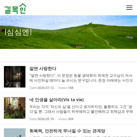
Sketchbook5, 스케치북5
Sketchbook5, 스케치북5
메뉴 건너뛰기
[심심엔]
알면 사랑한다
"알면 사랑한다". 이 문장은 동물 생태학자 최재천 교수님이 저서
에 사인하실 때마다 늘 쓰시는 문구입니다. 문장 아래에는 사인으
로, 교수님 본인 이름의 초성 ㅊㅈㅊ 세 글자를 나란히 붙여 쓰시
Date
2026.07.13
Views
108
는데, 두 개의 ㅊ 글자가 가운데 ㅈ과 딱 붙어있는 모양이 마...
네 인생을 살아라(Vis ta vie)
우리는 각자 '자신의 삶'을 산다고 생각하지만, 불행히도 그건 '생
각'일 뿐. 그래서 사람들이 허무해하고 불안해하고 죄책감과 무력
감에 빠지는 것 아닌가. 마찬가지로, 곧 나이 60을 바라보는 나도
Date
2026.05.19
Views
304
여전히 '나는 내 삶을 살고 있나?'...
회복력, 안전하게 무너질 수 있는 관계망