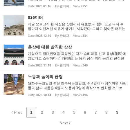
안 따라 걸을 예정이다. 한라산 둘레길 그리고 코스별로 한라산을
Date
2026.01.16
By
관리자
Views
251
오르려 한다. 추자도와 우도에 들어가 밤을 보내며 섬 안의 섬...
836미터
매달 오르고자 한 다짐은 삼월까지 유효했다. 봄이 오고 나니 주
말마다 이런저런 이유가 생기기 시작했다. 그리고 찾아온 더위는
높은 산을 오를 엄두를 내지 못하게 만들었다. 9월 어느 날은 나섰
Date
2025.12.10
By
관리자
Views
334
다 비 오듯 땀을 흘리고 간신히 올랐다. 다시 서늘해지자 약속...
용상에 대한 발칙한 상상
계엄으로 절대권력을 욕망했던 자가 슬리퍼를 신고 용상(龍床)에
앉았다고 소란하다. 어좌(御座)는 왕의 공식 의례 공간인 근정전
(勤政殿)에 설치되어 있다. 근정은 정사를 부지런히 수행한다는
Date
2025.11.18
By
관리자
Views
346
의미를 담고 있다. 주술의 끝은 절대권력이다. 주술에 기대어 ...
노동과 놀이의 균형
월화수목일일일 혹은 화수목금일일일, 주 4일제가 정착하면 사람
들의 삶의 리듬은 4일의 노동과 3일의 휴식으로 변화될 것으로
예상한다. 기존 주말 앞뒤로 어느 쪽이든 휴일이 붙어 연속으로
Date
2025.10.14
By
관리자
Views
496
사흘을 쉬는 것이 보편적인 삶의 형태로 정착될 것이다. 물론 기...
Prev
1
2
3
4
5
6
7
8
9
Next