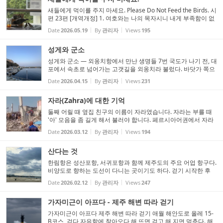
새들에게 먹이를 주지 마세요. Please Do Not Feed the Birds. 시
편 23편 [개역개정] 1. 여호와는 나의 목자시니 내게 부족함이 없
으리로다 2. 그가 나를 푸른 풀밭에 누이시며 쉴 만한 물 가로 인
Date
2026.05.19
By
관리자
Views
195
도하시는도다 3. 내 영혼을 소생시키시고 자기 이름을 위하여 ...
성게와 군소
성게와 군소 — 외옹치항에서 만난 생명들 7번 국도가 나기 전, 대
포에서 속초로 넘어가는 고갯길을 외옹치라 불렀다. 바닷가 쪽으
로 낮은 덕이 있는데 생긴 모습이 독을 닮아 그런 이름을 갖게 되
Date
2026.04.15
By
관리자
Views
231
었나 보다. 외옹치에는 작은 어선 몇 척이 정박할 만한 ...
자라(Zahra)에 대한 기억
둘째 어릴 때 옆집 친구의 이름이 자라였습니다. 자라는 부를 때
'아' 모음을 좀 길게 해서 불러야 합니다. 페르시아어권에서 자라
는 특별한 의미를 지닙니다. 보편적으로 빛나다 눈부시다의 의미
Date
2026.03.12
By
관리자
Views
194
로 이해할 수 있습니다. 예언자 무함마드의 딸이 파티...
산다는 것
한림항은 성산포항, 서귀포항과 함께 제주도의 주요 어업 항구다.
비양도로 향하는 도선이 다니는 곳이기도 하다. 걷기 시작한 후
며칠간 바람이 거셌다. 화산섬 해안 길을 따라 걸으며 바람과 돌
Date
2026.02.12
By
관리자
Views
247
이 많다는 말을 온몸으로 느낀다. 한림항 초입, 걷지 않았다면 ...
가자미근이 아프다 - 제주 해변 따라 걷기
가자미근이 아프다 제주 해변 따라 걷기 애월 해안도로 올레 15-
B코스, 걷다 자유함에 찾아오다 해 뜨면 걷고 해 지면 멈춘다. 해