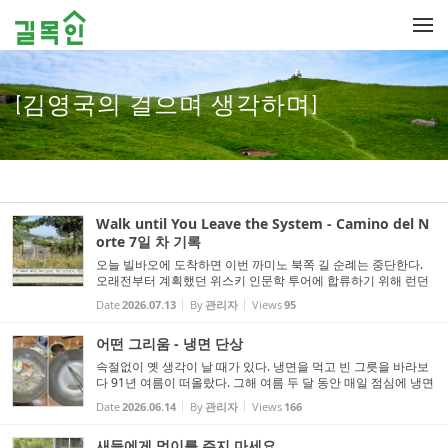
Sketchbook5, 스케치북5
Sketchbook5, 스케치북5
메뉴 건너뛰기
[김영국의 걸으며 생각하며]
Walk until You Leave the System - Camino del N
orte 7일 차 기록
오늘 빌바오에 도착하면 이번 까미노 북쪽 길 순례는 중단한다.
오래전부터 계획했던 위스키 인문학 투어에 합류하기 위해 런던
으로 떠난다. 7일 동안 153km를 걸었다. 4713미터의 고도를 획
Date
2026.07.13
By
관리자
Views
95
득했다. 하루 평균 673미터를 오른 것이다. 비슷한 높이를 내려왔
다...
어떤 그리움 - 냉면 단상
속절없이 옛 생각이 날 때가 있다. 냉면을 먹고 빈 그릇을 바라보
다 91년 여름이 떠올랐다. 그해 여름 두 달 동안 매일 점심에 냉면
을 먹었다. 도서관을 나와 냉면 먹으러 백양로를 걸어 올라가는
Date
2026.06.14
By
관리자
Views
166
발걸음은 언제나 가볍다. 그렇게 먹고도 여전히 냉면 앞에 앉...
새들에게 먹이를 주지 마세요.