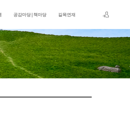
엔
공감마당|책마당
길목연재
로그인
회원가입