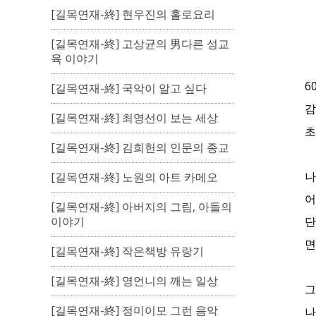
[길목연재-終] 현우진의 홀로요리
[길목연재-終] 고상균의 男다른 성교
육 이야기
6
[길목연재-終] 국악이 알고 싶다
감
[길목연재-終] 최영선이 보는 세상
초
[길목연재-終] 김희헌의 인문의 종교
나
[길목연재-終] 노원의 아트 카메오
어
[길목연재-終] 아버지의 그림, 아들의
단
이야기
면
[길목연재-終] 작은책방 유랑기
[길목연재-終] 영언니의 깨는 일상
그
[길목연재-終] 정미이모 그런 음악
나