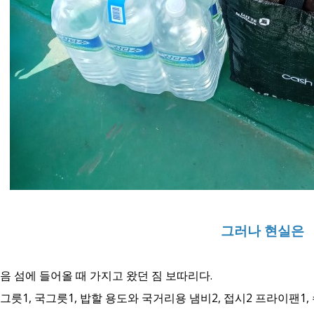
그러나 현실은
음 섬에 들어올 때 가지고 왔던 짐 보따리다.
그릇1, 국그릇1, 밥할 용도와 국거리용 냄비2, 접시2 프라이팬1