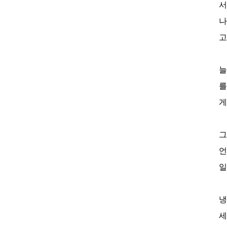
서
나
고
늘
를
게
그
언
일
냉
세