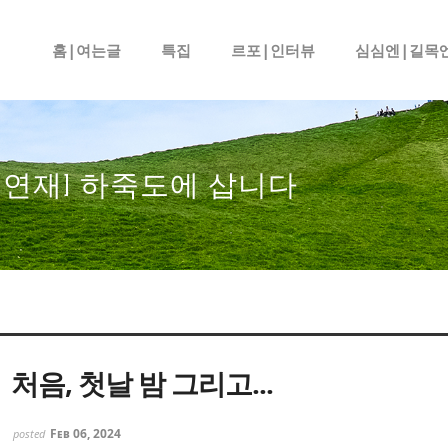
메뉴 건너뛰기
홈|여는글
특집
르포|인터뷰
심심엔|길목
목연재] 하죽도에 삽니다
처음, 첫날 밤 그리고...
Feb 06, 2024
posted