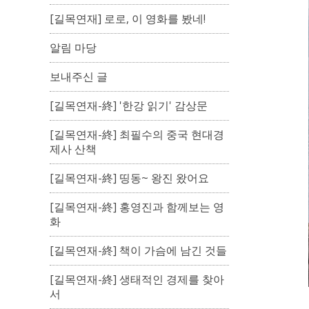
[길목연재] 로로, 이 영화를 봤네!
알림 마당
보내주신 글
[길목연재-終] '한강 읽기' 감상문
[길목연재-終] 최필수의 중국 현대경
제사 산책
[길목연재-終] 띵동~ 왕진 왔어요
[길목연재-終] 홍영진과 함께보는 영
화
[길목연재-終] 책이 가슴에 남긴 것들
[길목연재-終] 생태적인 경제를 찾아
서