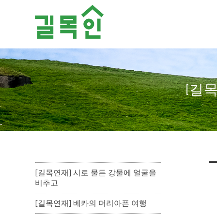
Sketchbook5, 스케치북5
Sketchbook5, 스케치북5
[길
[길목연재] 시로 물든 강물에 얼굴을
비추고
[길목연재] 베카의 머리아픈 여행