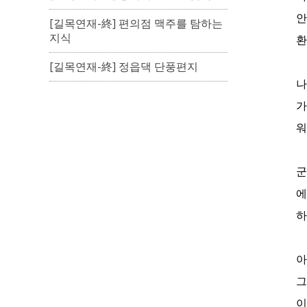
안
[길목연재-終] 편의점 맥주를 탐하는
지식
환
[길목연재-終] 정읍댁 단풍편지
나
가
워
군
에
하
아
그
이