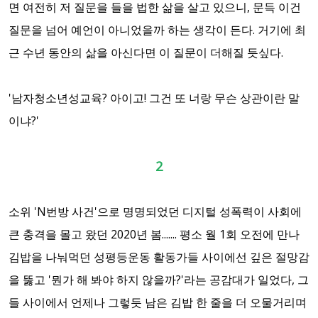
면 여전히 저 질문을 들을 법한 삶을 살고 있으니, 문득 이건
질문을 넘어 예언이 아니었을까 하는 생각이 든다. 거기에 최
근 수년 동안의 삶을 아신다면 이 질문이 더해질 듯싶다.
'남자청소년성교육? 아이고! 그건 또 너랑 무슨 상관이란 말
이냐?'
2
소위 'N번방 사건'으로 명명되었던 디지털 성폭력이 사회에
큰 충격을 몰고 왔던 2020년 봄....... 평소 월 1회 오전에 만나
김밥을 나눠먹던 성평등운동 활동가들 사이에선 깊은 절망감
을 뚫고 '뭔가 해 봐야 하지 않을까?'라는 공감대가 일었다, 그
들 사이에서 언제나 그렇듯 남은 김밥 한 줄을 더 오물거리며