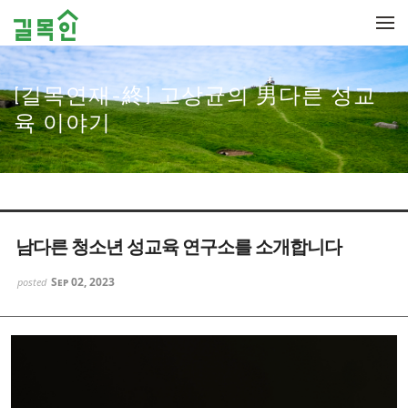
Sketchbook5, 스케치북5
Sketchbook5, 스케치북5
메뉴 건너뛰기
[길목연재-終] 고상균의 男다른 성교
육 이야기
남다른 청소년 성교육 연구소를 소개합니다
Sep 02, 2023
posted