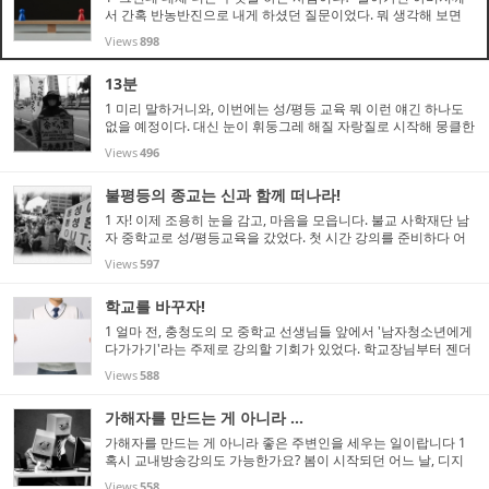
서 간혹 반농반진으로 내게 하셨던 질문이었다. 뭐 생각해 보면
그리 물어보시는 것이 당연했지 싶다. 생전, 목사와 무엇이 다른
Views
898
것인지 끝내 이해하기 어려워하셨던 '준목'이...
13분
1 미리 말하거니와, 이번에는 성/평등 교육 뭐 이런 얘긴 하나도
없을 예정이다. 대신 눈이 휘둥그레 해질 자랑질로 시작해 뭉클한
감동(?)으로 마무리하려고 한다. 자기가 쓰는, 아니 아직 쓰지도
Views
496
않은 글을 두고 뭉클한 감동을 운운하다니, 이게 대체 말인...
불평등의 종교는 신과 함께 떠나라!
1 자! 이제 조용히 눈을 감고, 마음을 모읍니다. 불교 사학재단 남
자 중학교로 성/평등교육을 갔었다. 첫 시간 강의를 준비하다 어
디선가 편안한 음악과 함께 방송이 들려왔다. 좀 전까지 활동지가
Views
597
어디 있냐, 반 편성은 어찌 되냐 등으로 분주했던 우리는 갑...
학교를 바꾸자!
1 얼마 전, 충청도의 모 중학교 선생님들 앞에서 '남자청소년에게
다가가기'라는 주제로 강의할 기회가 있었다. 학교장님부터 젠더
감수성과 성/평등교육에 진심인 학교였다, 해서 처음엔 학교자체
Views
588
연수로 기획했다가 같은 주제에 관심 있는 인근 학교...
가해자를 만드는 게 아니라 ...
가해자를 만드는 게 아니라 좋은 주변인을 세우는 일이랍니다 1
혹시 교내방송강의도 가능한가요? 봄이 시작되던 어느 날, 디지
털성폭력 가해자 상담을 계기로 알게 된 모 고둥학교 보건 선생님
Views
558