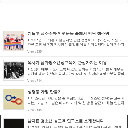
기독교 성소수자 인권운동 속에서 만난 청소년
1 2007년, 그 해는 차별금지법 입법 운동이 시작되었고, 개신교
주류 교권 세력과 정치권이 결집해 이를 막아섰었다. 얼마 전까지
장외투쟁이다 뭐다 하면서 난투극을 벌이던 이 당 저 당의 국회의
Views
535
원들이 무슨 '의회선교연합'이었나 하는 이름 아래 ...
목사가 남자청소년성교육에 관심가지는 이유
1 꼬맹이 때부터 오래도록 다녔던 교회는 자칭 '장자'를 내세우는
교단에 속해 있었다. 장자교단이라니, 이 얼마나 남성가부장 중심
적인 단어란 말인가? 아무튼 한 동네에서 같은 교회를 다니다가
Views
714
같은 학교도 가게 되면서부터 교회친구들은 거의 매...
성평등 가정 만들기
1 저 소장님, 이번 건은 좀 복잡한데요....... 청소년 성/평등 교육이
라는, 그 넓고도 넓은 바다에 이제 막 한 발을 담근 내게 늘 만만치
않은 도전과제를 제안하는 지역 청소년성문화센터장님이 한 분
Views
554
계시다. 지난해에는 디지털 성폭력 사건 가해 청소년들...
남다른 청소년 성교육 연구소를 소개합니다
1 '그런데 대체 너는 무엇을 하는 사람이냐?' 돌아가신 아버지께