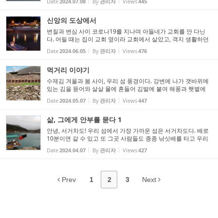
Date
2024.07.08
By
관리자
Views
445
로운 풍광이지만 그물을 걷어 올리고 팔딱거리는 생선을 얇...
신앙의 도상에서
변질과 변심 사이 코로나19를 지나며 아들네가 교회를 안 다닌
다. 어릴 때는 집이 교회 옆이라 교회에서 살았고, 객지 생활하던
청년 때도 성가대를 하며 교회 생활을 했고 결혼하고는 그 빡빡한
Date
2024.06.05
By
관리자
Views
476
일정 속에서도 성가대 총무까지 하더니 쉼표, 이후 아직도 쉬고...
먹거리 이야기
수제김 겨울과 봄 사이, 우리 섬 풍경이다. 강변에 나가 갯바위에
있는 김을 뜯어와 살살 물에 흔들어 김발에 붙여 해풍과 햇볕에
말리면 완전 수제 돌김이 탄생한다. 몇 번 작업하실 때 현장에 따
Date
2024.05.07
By
관리자
Views
447
라가서 보고 싶었는데 위험하다고 말리시기도 하고 또 초짜가 ...
삶, 그에게 안부를 묻다 1
안녕, 서거차도! 우리 섬에서 가장 가까운 섬은 서거차도다. 배로
10분이면 갈 수 있고 또 그곳 사람들도 종종 낚싯배를 타고 우리
섬에 와서 낚시를 하고 간다. 가족 같은 분위기랄까. 모두 다 서로
Date
2024.04.07
By
관리자
Views
427
잘 아는 사이들이다. 언젠가는 그 섬을 바라보다가 차가 다...
Prev
1
2
3
Next