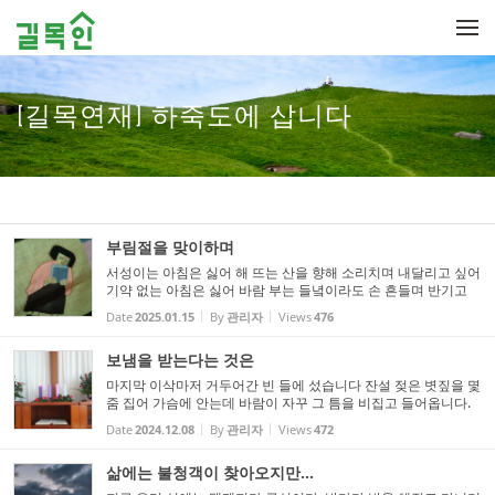
Sketchbook5, 스케치북5
Sketchbook5, 스케치북5
메뉴 건너뛰기
[길목연재] 하죽도에 삽니다
부림절을 맞이하며
서성이는 아침은 싫어 해 뜨는 산을 향해 소리치며 내달리고 싶어
기약 없는 아침은 싫어 바람 부는 들녘이라도 손 흔들며 반기고
싶어 살아간다는 것은 기쁨이야 하루를 산다는 건 그물을 싣고 바
Date
2025.01.15
By
관리자
Views
476
다를 향해 떠나는 싱싱한 희망이야 어젯밤의 졸린 눈으로 하...
보냄을 받는다는 것은
마지막 이삭마저 거두어간 빈 들에 섰습니다 잔설 젖은 볏짚을 몇
줌 집어 가슴에 안는데 바람이 자꾸 그 틈을 비집고 들어옵니다.
한 해를 돌아보는 길 위에는 눈물이 고이고 한숨이 흐르고 아무리
Date
2024.12.08
By
관리자
Views
472
우악스럽게 움켜쥐고 버둥거려 봐도 남은 건 결국 지푸라기...
삶에는 불청객이 찾아오지만...