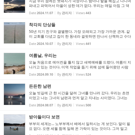
지금 우리 섬에는 멧돼지가 극성이다. 밤마다 밭을 헤집고 다니며
파내고 파먹어서 마을이 성한 데가 없다. 우리는 매일 아침 그 댁
밭은 안녕하신지 안부를 나누고 저녁에는 모처럼 모였다가도 어
Date
2024.11.07
By
관리자
Views
443
둠이 내리기 전에 서둘러 흩어진다. 멧돼지가 수영을 잘한다...
착각의 단상들
50년 지기 친구와 결별했다. 가장 오래되고 가장 가까운 관계. 같
이 교회를 다녔고 집이 한 동네라 걸핏하면 만나서 산책하고 수다
를 떨던, 서로에 대해 모르는 것이 없고, 어떤 속말도 편하게 할 수
Date
2024.10.07
By
관리자
Views
441
있는 사이였는데... 무엇보다 우리는 취향도 비슷하고 의...
여름날, 우리는
오늘 처음으로 에어컨을 틀지 않고 새벽예배를 드렸다. 여름이 지
나가고 있는 것이다. 미역 작업을 돕기 위해 섬에 들어왔던 사람
들도 하나, 둘 떠나고 다시 섬에는 적막과 고요가 스며들고 있다.
Date
2024.09.10
By
관리자
Views
524
무엇보다 무사히 미역 작업을 마치게 되어서 다행이고 감사하...
든든한 남편
오늘 빗길에 근 한 시간을 달려 그녀를 만나러 갔다. 우리는 초면
이었고 나는 그녀의 남편과 먼저 알고 지내는 사이였다. ​그녀는
사람이 지나다니기에 좀 비좁은, 그리 크지 않은 마트에 근무하고
Date
2024.08.07
By
관리자
Views
500
있었는데 초롱초롱한 눈빛에 활기가 느껴지는 다부진 인상이...
받아들이다 보면
부부의 세계는... 노부부께서 배에서 일하시는 게 보인다. 말이 필
요 없다. 오랜 세월 함께 일해 온 가락이 있는 것이다. 그저 밀고
당기는 그 움직임이 춤을 추는 것 같다. 그러나 멀리서 보면 평화