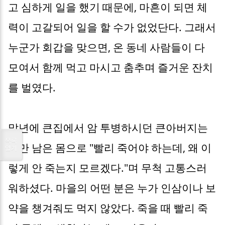
고 심하게 일을 했기 때문에, 마흔이 되면 체
력이 고갈되어 일을 할 수가 없었단다. 그래서
누군가 회갑을 맞으면, 온 동네 사람들이 다
모여서 함께 먹고 마시고 춤추며 즐거운 잔치
를 벌였다.
말년에 큰집에서 암 투병하시던 큰아버지는
목록
뼈만 남은 몸으로 "빨리 죽어야 하는데, 왜 이
열기
렇게 안 죽는지 모르겠다."며 무척 고통스러
워하셨다. 마을의 어떤 분은 누가 인삼이나 보
약을 챙겨줘도 먹지 않았다. 죽을 때 빨리 죽